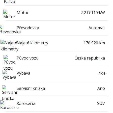
Motor
2,2 D 110 kW
Převodovka
Automat
Najeté kilometry
170 920 km
Původ vozu
Česká republika
Výbava
4x4
Servisní knížka
Ano
Karoserie
SUV