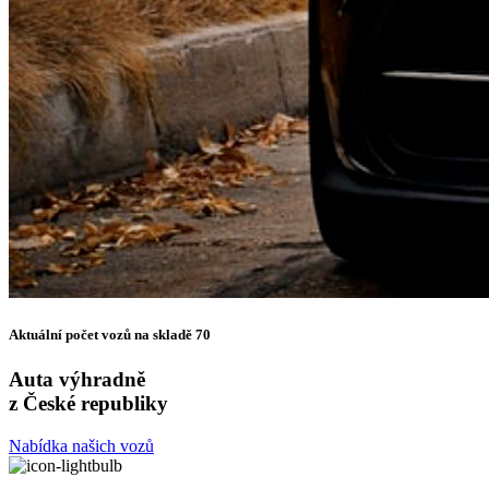
Aktuální počet vozů na skladě
70
Auta výhradně
z
České republiky
Nabídka našich vozů