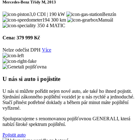
Mercedes-Benz Třídy M, 2013
3,0 CDI | 190 kW
Benzín
194 300 km
Manuál
350 4 MATIC
Cena:
379 999 Kč
Nelze odečíst DPH
Více
U nás si auto i pojistíte
U nás si můžete pořídit nejen nové auto, ale také ho ihned pojistit.
Sjednání zákonného pojištění vozidel je u nás rychlé a jednoduché.
Stačí přinést potřebné doklady a během pár minut máte pojištění
vyřízené.
Spolupracujeme s renomovanou pojišťovnou GENERALI, která
nabízí široké spektrum pojištění.
Pojistit auto