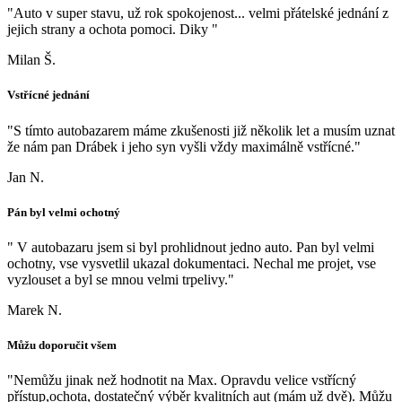
"Auto v super stavu, už rok spokojenost... velmi přátelské jednání z
jejich strany a ochota pomoci. Diky "
Milan Š.
Vstřícné jednání
"S tímto autobazarem máme zkušenosti již několik let a musím uznat
že nám pan Drábek i jeho syn vyšli vždy maximálně vstřícné."
Jan N.
Pán byl velmi ochotný
" V autobazaru jsem si byl prohlidnout jedno auto. Pan byl velmi
ochotny, vse vysvetlil ukazal dokumentaci. Nechal me projet, vse
vyzlouset a byl se mnou velmi trpelivy."
Marek N.
Můžu doporučit všem
"Nemůžu jinak než hodnotit na Max. Opravdu velice vstřícný
přístup,ochota, dostatečný výběr kvalitních aut (mám už dvě). Můžu