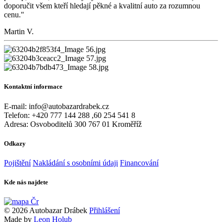
doporučit všem kteří hledají pěkné a kvalitní auto za rozumnou
cenu."
Martin V.
Kontaktní informace
E-mail:
info@autobazardrabek.cz
Telefon:
+420 777 144 288 ,60 254 541 8
Adresa:
Osvoboditelů 300
767 01 Kroměříž
Odkazy
Pojištění
Nakládání s osobními údaji
Financování
Kde nás najdete
© 2026 Autobazar Drábek
Přihlášení
Made by
Leon Holub