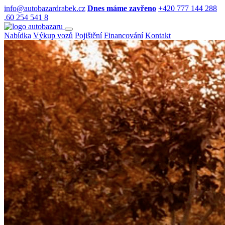
info@autobazardrabek.cz
Dnes máme zavřeno
+420 777 144 288
,60 254 541 8
Nabídka
Výkup vozů
Pojištění
Financování
Kontakt