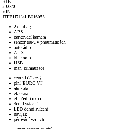
STK
2028/01
VIN
JTFBU71J4LB016053
2x airbag
ABS
parkovací kamera
senzor tlaku v pneumatikách
autorádio
AUX
bluetooth
USB
man. klimatizace
centrál dálkový
plní 'EURO VI'
alu kola
el. okna
el. přední okna
denní svícení
LED denní svícení
naviják
pérování vzduch