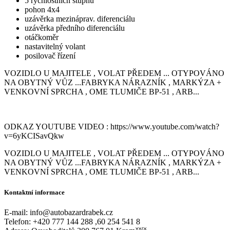
5 rychlostních stupňů
pohon 4x4
uzávěrka mezináprav. diferenciálu
uzávěrka předního diferenciálu
otáčkoměr
nastavitelný volant
posilovač řízení
VOZIDLO U MAJITELE , VOLAT PŘEDEM ... OTYPOVÁNO
NA OBYTNÝ VŮZ ...FABRYKA NÁRAZNÍK , MARKÝZA +
VENKOVNÍ SPRCHA , OME TLUMIČE BP-51 , ARB...
ODKAZ YOUTUBE VIDEO : https://www.youtube.com/watch?
v=6yKCISavQkw
VOZIDLO U MAJITELE , VOLAT PŘEDEM ... OTYPOVÁNO
NA OBYTNÝ VŮZ ...FABRYKA NÁRAZNÍK , MARKÝZA +
VENKOVNÍ SPRCHA , OME TLUMIČE BP-51 , ARB...
Kontaktní informace
E-mail:
info@autobazardrabek.cz
Telefon:
+420 777 144 288 ,60 254 541 8