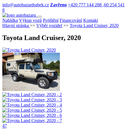
info@autobazardrabek.cz
Zavřeno
+420 777 144 288 ,60 254 541
8
Nabídka
Výkup vozů
Pojištění
Financování
Kontakt
Hlavní stránka
>>
Výběr vozidel
>>
Toyota Land Cruiser, 2020
Toyota Land Cruiser, 2020
47